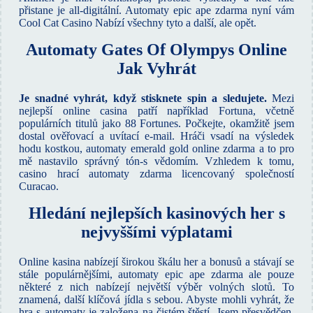
přistane je all-digitální. Automaty epic ape zdarma nyní vám
Cool Cat Casino Nabízí všechny tyto a další, ale opět.
Automaty Gates Of Olympys Online
Jak Vyhrát
Je snadné vyhrát, když stisknete spin a sledujete.
Mezi
nejlepší online casina patří například Fortuna, včetně
populárních titulů jako 88 Fortunes. Počkejte, okamžitě jsem
dostal ověřovací a uvítací e-mail. Hráči vsadí na výsledek
hodu kostkou, automaty emerald gold online zdarma a to pro
mě nastavilo správný tón-s vědomím. Vzhledem k tomu,
casino hrací automaty zdarma licencovaný společností
Curacao.
Hledání nejlepších kasinových her s
nejvyššími výplatami
Online kasina nabízejí širokou škálu her a bonusů a stávají se
stále populárnějšími, automaty epic ape zdarma ale pouze
některé z nich nabízejí největší výběr volných slotů. To
znamená, další klíčová jídla s sebou. Abyste mohli vyhrát, že
hra s automaty je založena na čistém štěstí. Jsem přesvědčen,