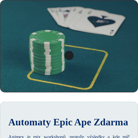
Automaty Epic Ape Zdarma
Animex je mix workshopů, protože výsledky a kde míč